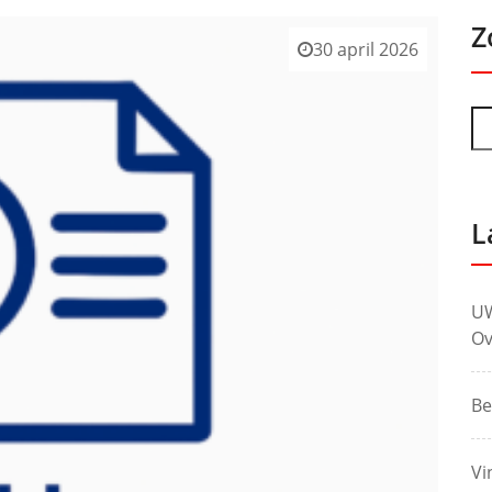
Z
30 april 2026
L
UW
Ov
Be
Vi