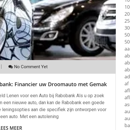
10
10
20
25
30
50
50
aa
a
ab
No Comment Yet
a
ad
af
bobank: Financier uw Droomauto met Gemak
af
eld Lenen voor een Auto bij Rabobank Als u op zoek
af
van een nieuwe auto, dan kan de Rabobank een goede
as
e leningsopties aan die specifiek zijn ontworpen voor
au
 een auto. Met een autolening
au
ba
LEES MEER