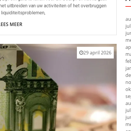
het uitbreiden van uw activiteiten of het overbruggen
e liquiditeitsproblemen,
au
LEES MEER
ju
ju
me
ap
29 april 2026
ma
fe
ja
de
no
ok
se
au
ju
ju
me