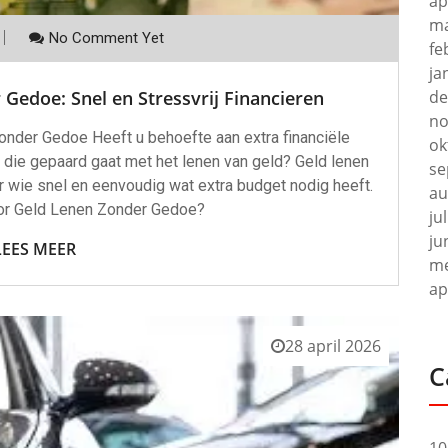
ap
ma
No Comment Yet
fe
ja
Gedoe: Snel en Stressvrij Financieren
de
no
nder Gedoe Heeft u behoefte aan extra financiële
ok
 die gepaard gaat met het lenen van geld? Geld lenen
se
 wie snel en eenvoudig wat extra budget nodig heeft.
au
r Geld Lenen Zonder Gedoe?
ju
ju
LEES MEER
me
ap
28 april 2026
C