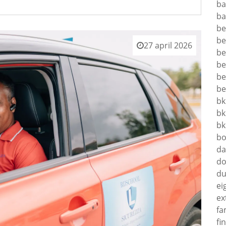
ba
ba
be
be
27 april 2026
be
be
be
be
bk
bk
bk
bo
da
do
du
ei
ex
fa
fi