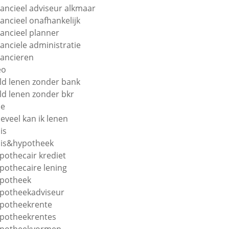
nancieel adviseur alkmaar
nancieel onafhankelijk
nancieel planner
nanciele administratie
nancieren
eo
ld lenen zonder bank
ld lenen zonder bkr
oe
eveel kan ik lenen
is
is&hypotheek
pothecair krediet
pothecaire lening
potheek
potheekadviseur
potheekrente
potheekrentes