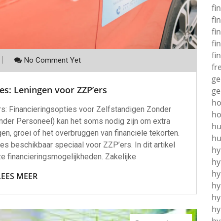
fi
fi
fi
fi
fi
No Comment Yet
fr
ge
es: Leningen voor ZZP’ers
ge
h
s: Financieringsopties voor Zelfstandigen Zonder
ho
nder Personeel) kan het soms nodig zijn om extra
hu
gen, groei of het overbruggen van financiële tekorten.
hu
es beschikbaar speciaal voor ZZP’ers. In dit artikel
hy
 financieringsmogelijkheden. Zakelijke
hy
hy
LEES MEER
hy
hy
hy