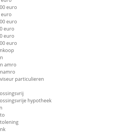
 euro
00 euro
 euro
00 euro
0 euro
0 euro
00 euro
nkoop
bn
n amro
bnamro
viseur particulieren
lossingsvrij
lossingsvrije hypotheek
n
to
tolening
nk