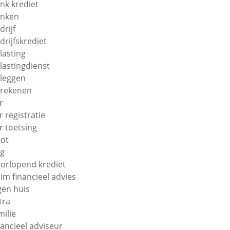
nk krediet
nken
drijf
drijfskrediet
lasting
lastingdienst
leggen
rekenen
r
r registratie
r toetsing
ot
g
orlopend krediet
im financieel advies
gen huis
tra
milie
nancieel adviseur