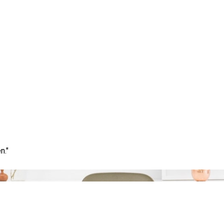
Maand:
april 2026
n."