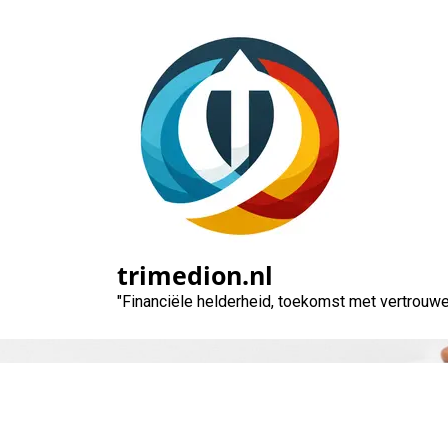
Naar
de
inhoud
gaan
trimedion.nl
"Financiële helderheid, toekomst met vertrouwe