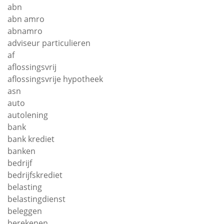
abn
abn amro
abnamro
adviseur particulieren
af
aflossingsvrij
aflossingsvrije hypotheek
asn
auto
autolening
bank
bank krediet
banken
bedrijf
bedrijfskrediet
belasting
belastingdienst
beleggen
berekenen