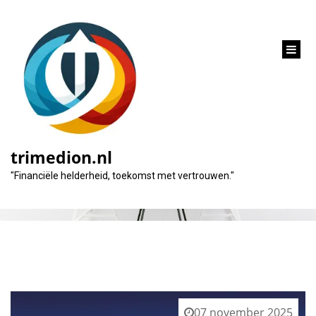
inhoud
gaan
Categorie:
vastgoed hypotheek
trimedion.nl
"Financiële helderheid, toekomst met vertrouwen."
07 november 2025