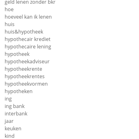
geld lenen zonder bkr
hoe
hoeveel kan ik lenen
huis
huis&hypotheek
hypothecair krediet
hypothecaire lening
hypotheek
hypotheekadviseur
hypotheekrente
hypotheekrentes
hypotheekvormen
hypotheken
ing
ing bank
interbank
jaar
keuken
kind