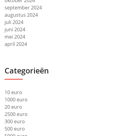
oktober 2024
september 2024
augustus 2024
juli 2024
juni 2024
mei 2024
april 2024
Categorieën
10 euro
1000 euro
20 euro
2500 euro
300 euro
500 euro