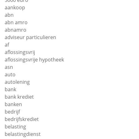
5000 euro
aankoop
abn
abn amro
abnamro
adviseur particulieren
af
aflossingsvrij
aflossingsvrije hypotheek
asn
auto
autolening
bank
bank krediet
banken
bedrijf
bedrijfskrediet
belasting
belastingdienst