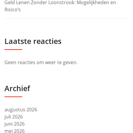
Geld Lenen Zonder Loonstrook: Mogelijkheden en
Risico’s
Laatste reacties
Geen reacties om weer te geven.
Archief
augustus 2026
juli 2026
juni 2026
mei 2026