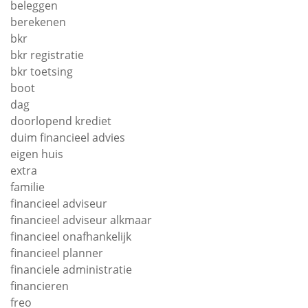
beleggen
berekenen
bkr
bkr registratie
bkr toetsing
boot
dag
doorlopend krediet
duim financieel advies
eigen huis
extra
familie
financieel adviseur
financieel adviseur alkmaar
financieel onafhankelijk
financieel planner
financiele administratie
financieren
freo