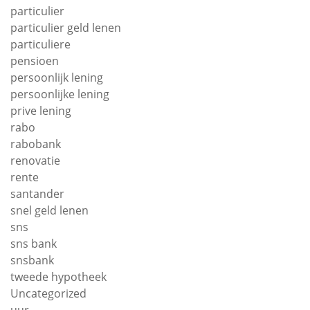
particulier
particulier geld lenen
particuliere
pensioen
persoonlijk lening
persoonlijke lening
prive lening
rabo
rabobank
renovatie
rente
santander
snel geld lenen
sns
sns bank
snsbank
tweede hypotheek
Uncategorized