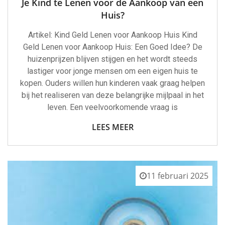
Je Kind te Lenen voor de Aankoop van een
Huis?
Artikel: Kind Geld Lenen voor Aankoop Huis Kind
Geld Lenen voor Aankoop Huis: Een Goed Idee? De
huizenprijzen blijven stijgen en het wordt steeds
lastiger voor jonge mensen om een eigen huis te
kopen. Ouders willen hun kinderen vaak graag helpen
bij het realiseren van deze belangrijke mijlpaal in het
leven. Een veelvoorkomende vraag is
LEES MEER
11 februari 2025