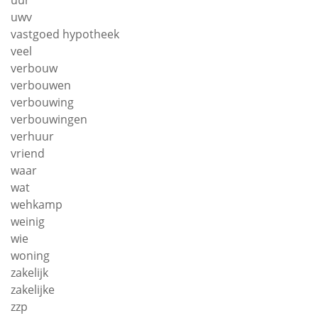
uur
uwv
vastgoed hypotheek
veel
verbouw
verbouwen
verbouwing
verbouwingen
verhuur
vriend
waar
wat
wehkamp
weinig
wie
woning
zakelijk
zakelijke
zzp