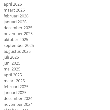
april 2026
maart 2026
februari 2026
januari 2026
december 2025
november 2025
oktober 2025
september 2025
augustus 2025
juli 2025
juni 2025
mei 2025
april 2025
maart 2025
februari 2025
januari 2025
december 2024
november 2024