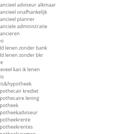
nancieel adviseur alkmaar
nancieel onafhankelijk
nancieel planner
nanciele administratie
nancieren
eo
ld lenen zonder bank
ld lenen zonder bkr
oe
eveel kan ik lenen
is
is&hypotheek
pothecair krediet
pothecaire lening
potheek
potheekadviseur
potheekrente
potheekrentes