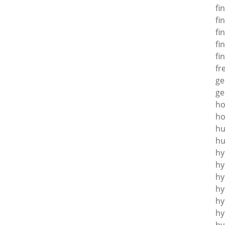
fi
fi
fi
fi
fi
fr
ge
ge
h
ho
hu
hu
hy
hy
hy
hy
hy
hy