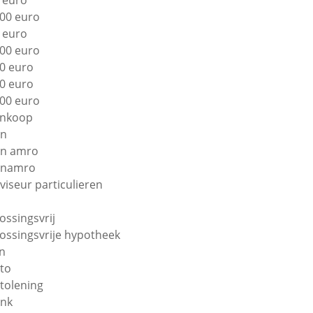
 euro
00 euro
 euro
00 euro
0 euro
0 euro
00 euro
nkoop
bn
n amro
bnamro
viseur particulieren
lossingsvrij
lossingsvrije hypotheek
n
to
tolening
nk