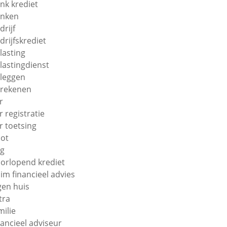
nk krediet
nken
drijf
drijfskrediet
lasting
lastingdienst
leggen
rekenen
r
r registratie
r toetsing
ot
g
orlopend krediet
im financieel advies
gen huis
tra
milie
nancieel adviseur