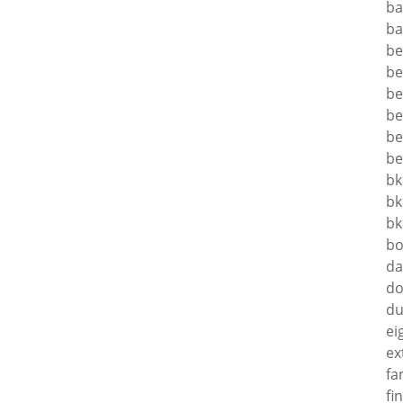
ba
ba
be
be
be
be
be
be
bk
bk
bk
bo
da
do
du
ei
ex
fa
fi