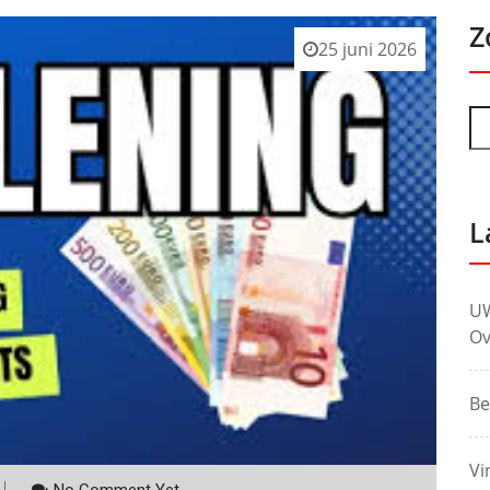
Z
25 juni 2026
L
UW
Ov
Be
Vi