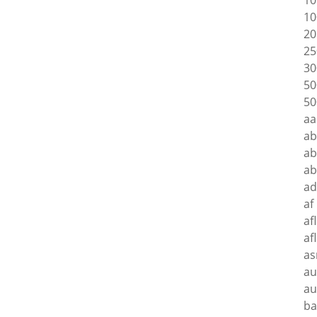
10
10
20
25
30
50
50
aa
a
ab
a
ad
af
af
af
as
au
au
ba