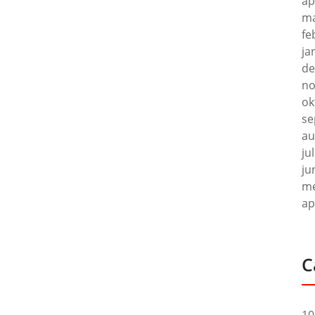
ap
ma
fe
ja
de
no
ok
se
au
ju
ju
me
ap
C