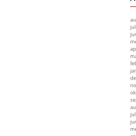
au
ju
ju
me
ap
ma
fe
ja
de
no
ok
se
au
ju
ju
me