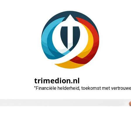
Naar
de
inhoud
gaan
trimedion.nl
"Financiële helderheid, toekomst met vertrouwe