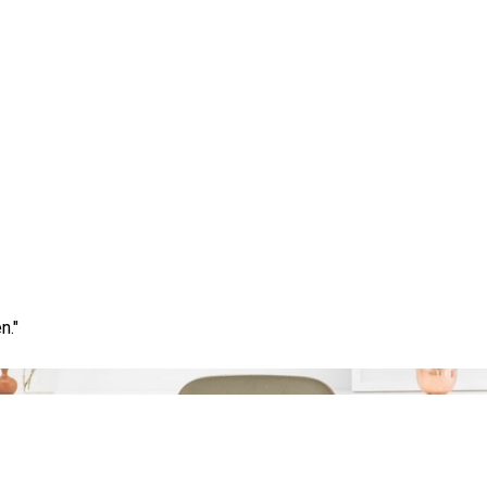
Categorie:
klein
n."