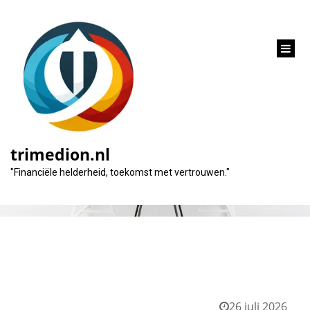
inhoud
gaan
Categorie:
abn amro
trimedion.nl
"Financiële helderheid, toekomst met vertrouwen."
26 juli 2026