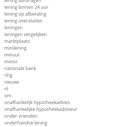
lening aanvragen
lening binnen 24 uur
lening op afbetaling
lening oversluiten
leningen
leningen vergelijken
marktplaats
minilening
minuut
motor
nationale bank
nhg
nieuws
nl
om
onafhankelijk hypotheekadvies
onafhankelijke hypotheekadviseur
onder vrienden
onderhandse lening