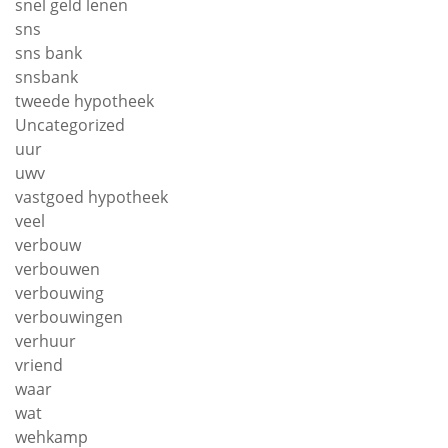
snel geld lenen
sns
sns bank
snsbank
tweede hypotheek
Uncategorized
uur
uwv
vastgoed hypotheek
veel
verbouw
verbouwen
verbouwing
verbouwingen
verhuur
vriend
waar
wat
wehkamp