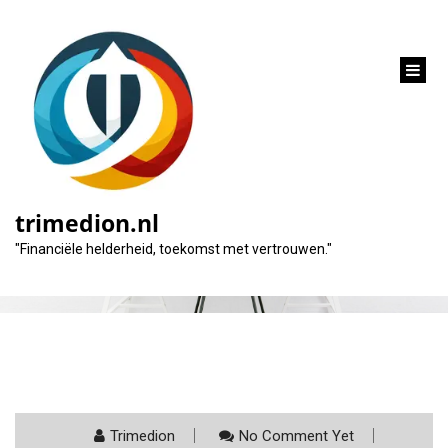
inhoud
gaan
Blog
trimedion.nl
"Financiële helderheid, toekomst met vertrouwen."
Trimedion
No Comment Yet