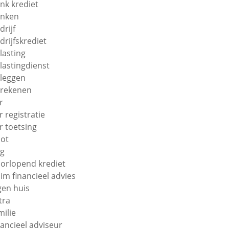
nk krediet
nken
drijf
drijfskrediet
lasting
lastingdienst
leggen
rekenen
r
r registratie
r toetsing
ot
g
orlopend krediet
im financieel advies
gen huis
tra
milie
nancieel adviseur