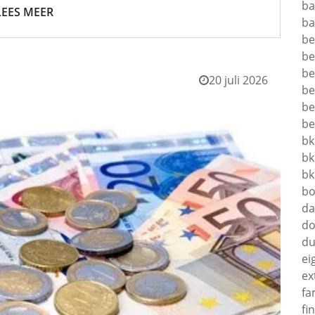
ba
LEES MEER
ba
be
be
be
20 juli 2026
be
be
be
bk
bk
bk
bo
da
do
du
ei
ex
fa
fi