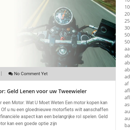
10
10
20
25
30
50
50
aa
a
ab
a
No Comment Yet
ad
af
af
or: Geld Lenen voor uw Tweewieler
af
or een Motor: Wat U Moet Weten Een motor kopen kan
as
. Of u nu een gloednieuwe motorfiets wilt aanschaffen
au
nanciële aspect kan een belangrijke rol spelen. Geld
au
tor kan een goede optie zijn
ba