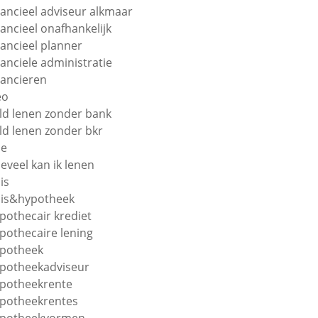
nancieel adviseur alkmaar
nancieel onafhankelijk
nancieel planner
nanciele administratie
nancieren
eo
ld lenen zonder bank
ld lenen zonder bkr
oe
eveel kan ik lenen
is
is&hypotheek
pothecair krediet
pothecaire lening
potheek
potheekadviseur
potheekrente
potheekrentes