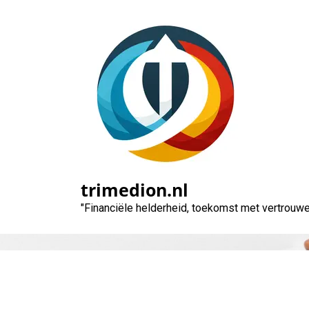
Naar
de
inhoud
gaan
trimedion.nl
"Financiële helderheid, toekomst met vertrouwe