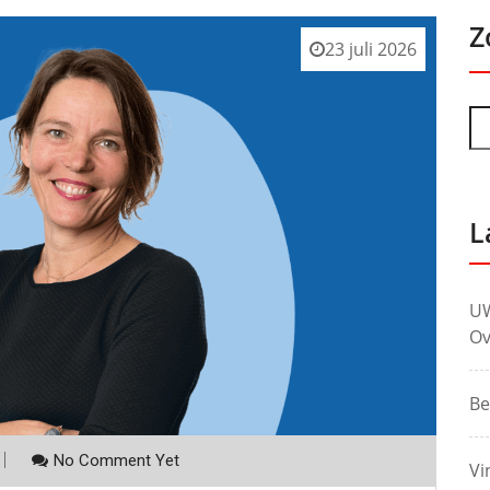
Z
23 juli 2026
L
UW
Ov
Be
No Comment Yet
Vi