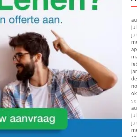
au
ju
ju
me
ap
ma
fe
ja
de
no
ok
se
au
ju
ju
me