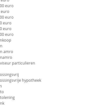
 euro
00 euro
 euro
00 euro
0 euro
0 euro
00 euro
nkoop
bn
n amro
bnamro
viseur particulieren
lossingsvrij
lossingsvrije hypotheek
n
to
tolening
nk