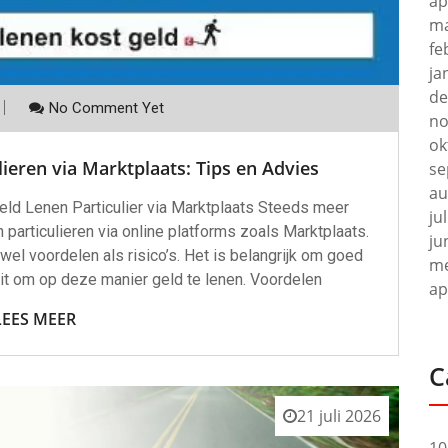
ap
ma
fe
ja
de
No Comment Yet
no
ok
lieren via Marktplaats: Tips en Advies
se
au
Geld Lenen Particulier via Marktplaats Steeds meer
ju
particulieren via online platforms zoals Marktplaats.
ju
el voordelen als risico’s. Het is belangrijk om goed
me
uit om op deze manier geld te lenen. Voordelen
ap
LEES MEER
C
21 juli 2026