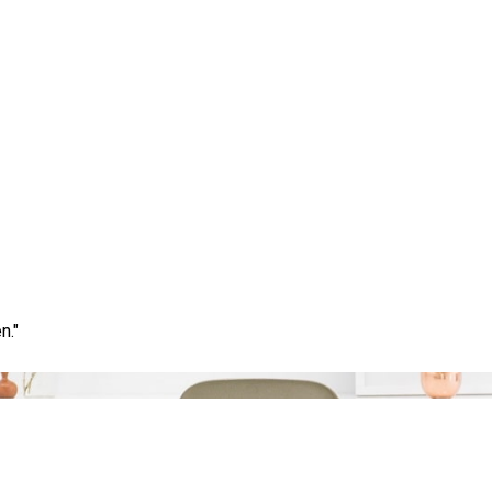
Blog
n."