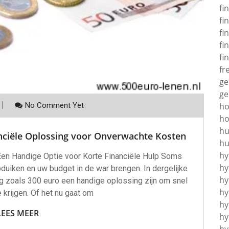
fi
fi
fi
fi
fi
fr
ge
ge
h
No Comment Yet
ho
hu
nciële Oplossing voor Onverwachte Kosten
hu
hy
 Een Handige Optie voor Korte Financiële Hulp Soms
hy
duiken en uw budget in de war brengen. In dergelijke
hy
ag zoals 300 euro een handige oplossing zijn om snel
hy
e krijgen. Of het nu gaat om
hy
LEES MEER
hy