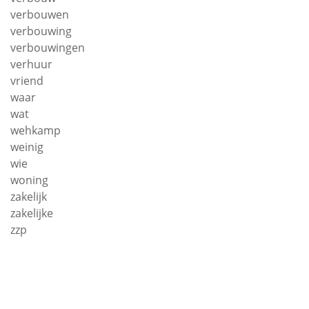
verbouwen
verbouwing
verbouwingen
verhuur
vriend
waar
wat
wehkamp
weinig
wie
woning
zakelijk
zakelijke
zzp