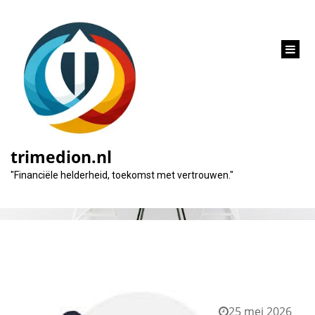
inhoud
gaan
Tag:
aanvraag persoonlijke lening
trimedion.nl
"Financiële helderheid, toekomst met vertrouwen."
25 mei 2026