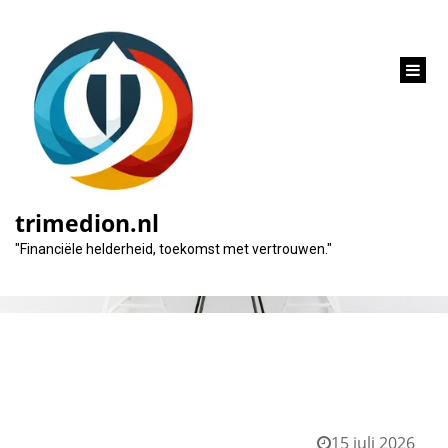
inhoud
gaan
Tag:
aflossingen
trimedion.nl
"Financiële helderheid, toekomst met vertrouwen."
15 juli 2026