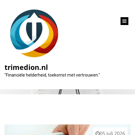
inhoud
gaan
Tag:
flitskrediet
trimedion.nl
"Financiële helderheid, toekomst met vertrouwen."
05 juli 2026