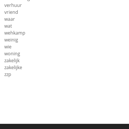
verhuur
vriend
waar
wat
wehkamp
weinig
wie
woning
zakelijk
zakelijke
zzp