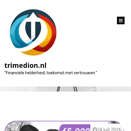
inhoud
gaan
Tag:
looptijd
trimedion.nl
"Financiële helderheid, toekomst met vertrouwen."
24 juli 2026