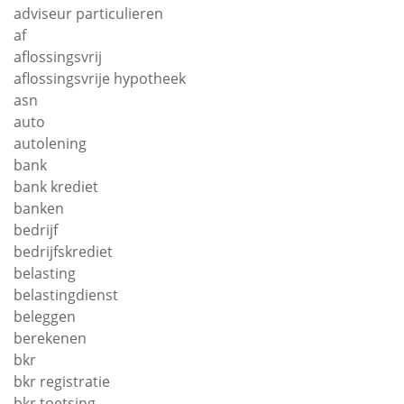
adviseur particulieren
af
aflossingsvrij
aflossingsvrije hypotheek
asn
auto
autolening
bank
bank krediet
banken
bedrijf
bedrijfskrediet
belasting
belastingdienst
beleggen
berekenen
bkr
bkr registratie
bkr toetsing