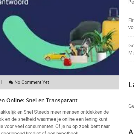
Pe
Fi
vo
Ge
Mo
L
No Comment Yet
n Online: Snel en Transparant
Ge
makkelijk en Snel Steeds meer mensen ontdekken de
ak en de snelheid waarmee je online een lening kunt
tie voor veel consumenten. Of je nu op zoek bent naar
A
n doorlopend krediet of een hypotheek,