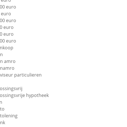
 euro
00 euro
 euro
00 euro
0 euro
0 euro
00 euro
nkoop
bn
n amro
bnamro
viseur particulieren
lossingsvrij
lossingsvrije hypotheek
n
to
tolening
nk