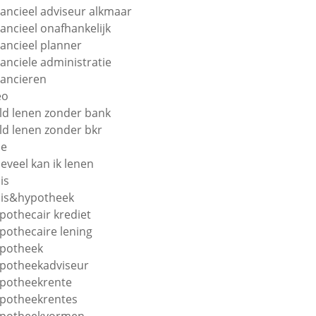
nancieel adviseur alkmaar
nancieel onafhankelijk
nancieel planner
nanciele administratie
nancieren
eo
ld lenen zonder bank
ld lenen zonder bkr
oe
eveel kan ik lenen
is
is&hypotheek
pothecair krediet
pothecaire lening
potheek
potheekadviseur
potheekrente
potheekrentes