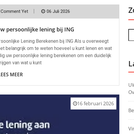
Z
 Comment Yet
06 Juli 2026
 persoonlijke lening bij ING
rsoonlijke Lening Berekenen bij ING Als u overweegt
 het belangrijk om te weten hoeveel u kunt lenen en wat
udig uw persoonlijke lening berekenen om een duidelijk
L
rijgen van wat u kunt
LEES MEER
UW
Ov
16 februari 2026
Be
Vi