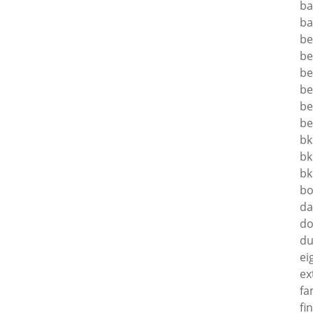
ba
ba
be
be
be
be
be
be
bk
bk
bk
bo
da
do
du
ei
ex
fa
fi