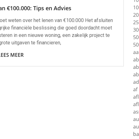
10
10
an €100.000: Tips en Advies
20
moet weten over het lenen van €100.000 Het afsluiten
25
rijke financiële beslissing die goed doordacht moet
30
teren in een nieuwe woning, een zakelijk project te
50
grote uitgaven te financieren,
50
aa
LEES MEER
a
ab
a
ad
af
af
af
as
au
au
ba