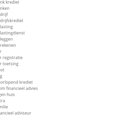
nk krediet
nken
drijf
drijfskrediet
lasting
lastingdienst
leggen
rekenen
r
r registratie
r toetsing
ot
g
orlopend krediet
im financieel advies
gen huis
tra
milie
nancieel adviseur