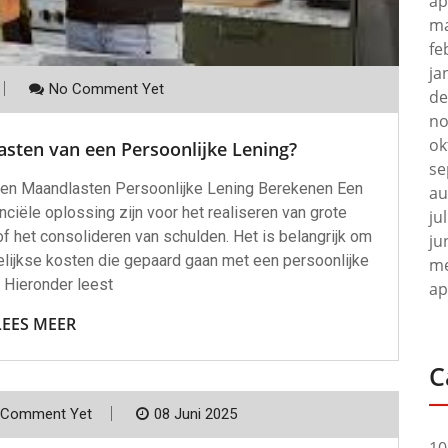
ap
ma
fe
ja
No Comment Yet
de
no
ok
sten van een Persoonlijke Lening?
se
en Maandlasten Persoonlijke Lening Berekenen Een
au
nciële oplossing zijn voor het realiseren van grote
ju
f het consolideren van schulden. Het is belangrijk om
ju
elijkse kosten die gepaard gaan met een persoonlijke
me
. Hieronder leest
ap
LEES MEER
C
 Comment Yet
08 Juni 2025