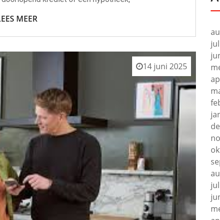
LEES MEER
au
ju
ju
14 juni 2025
me
ap
ma
fe
ja
de
no
ok
se
au
ju
ju
me