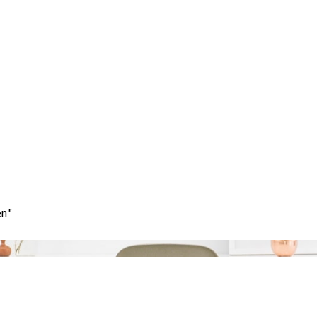
Tag:
maandelijkse aflossing
n."