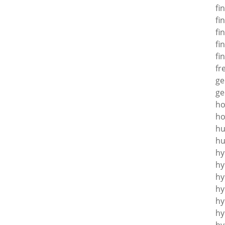
fi
fi
fi
fi
fi
fr
ge
ge
h
ho
hu
hu
hy
hy
hy
hy
hy
hy