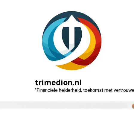
Naar
de
inhoud
gaan
trimedion.nl
"Financiële helderheid, toekomst met vertrouwe