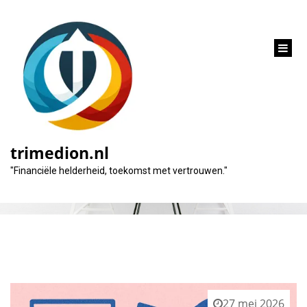
inhoud
gaan
Tag:
notariskosten
trimedion.nl
"Financiële helderheid, toekomst met vertrouwen."
27 mei 2026