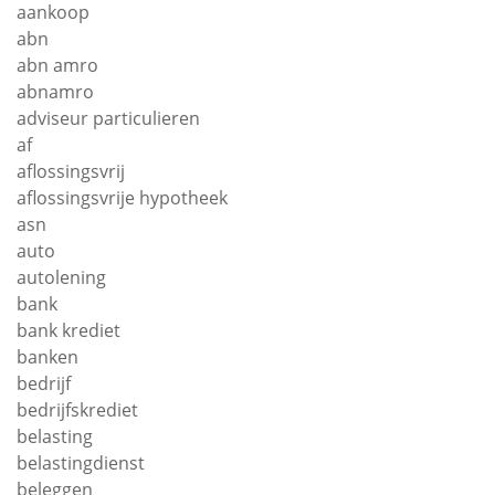
aankoop
abn
abn amro
abnamro
adviseur particulieren
af
aflossingsvrij
aflossingsvrije hypotheek
asn
auto
autolening
bank
bank krediet
banken
bedrijf
bedrijfskrediet
belasting
belastingdienst
beleggen