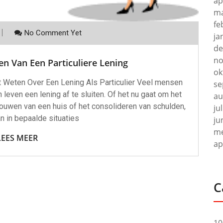
ap
ma
fe
No Comment Yet
ja
de
no
en Van Een Particuliere Lening
ok
et Weten Over Een Lening Als Particulier Veel mensen
se
ven een lening af te sluiten. Of het nu gaat om het
au
bouwen van een huis of het consolideren van schulden,
ju
n in bepaalde situaties
ju
me
LEES MEER
ap
C