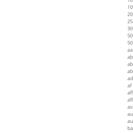
10
10
20
25
30
50
50
aa
a
ab
a
ad
af
af
af
as
au
au
ba