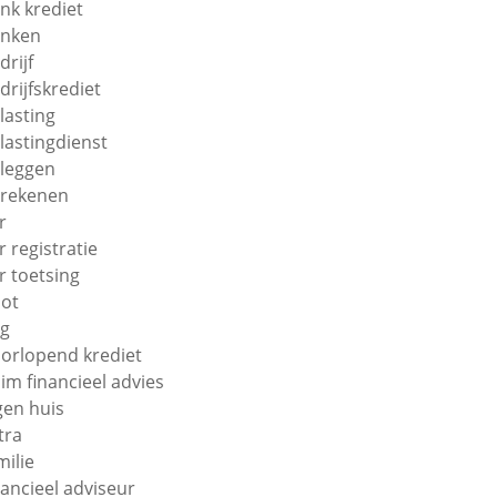
nk krediet
nken
drijf
drijfskrediet
lasting
lastingdienst
leggen
rekenen
r
r registratie
r toetsing
ot
g
orlopend krediet
im financieel advies
gen huis
tra
milie
nancieel adviseur