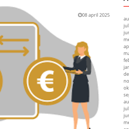
08 april 2025
au
ju
ju
me
ap
ma
fe
ja
de
no
ok
se
au
ju
ju
me