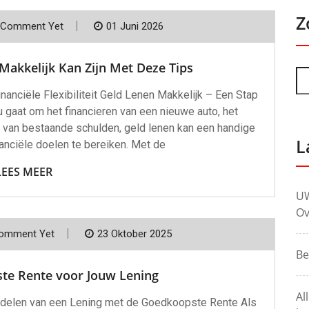
Z
 Comment Yet
01 Juni 2026
akkelijk Kan Zijn Met Deze Tips
nanciële Flexibiliteit Geld Lenen Makkelijk – Een Stap
 nu gaat om het financieren van een nieuwe auto, het
 van bestaande schulden, geld lenen kan een handige
L
anciële doelen te bereiken. Met de
LEES MEER
UW
Ov
omment Yet
23 Oktober 2025
Be
te Rente voor Jouw Lening
Al
rdelen van een Lening met de Goedkoopste Rente Als