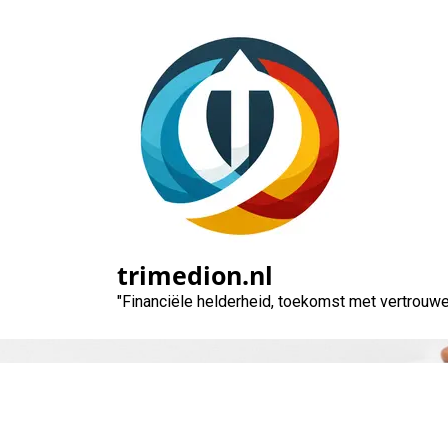
Naar
de
inhoud
gaan
trimedion.nl
"Financiële helderheid, toekomst met vertrouwe