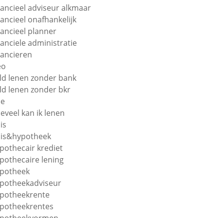
nancieel adviseur alkmaar
nancieel onafhankelijk
nancieel planner
nanciele administratie
nancieren
eo
ld lenen zonder bank
ld lenen zonder bkr
oe
eveel kan ik lenen
is
is&hypotheek
pothecair krediet
pothecaire lening
potheek
potheekadviseur
potheekrente
potheekrentes