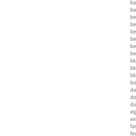
ba
ba
be
be
be
be
be
be
bk
bk
bk
bo
da
do
du
ei
ex
fa
fi