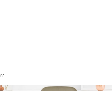
Tag:
offertes aanvragen
n."