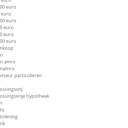
 euro
00 euro
 euro
00 euro
0 euro
0 euro
00 euro
nkoop
bn
n amro
bnamro
viseur particulieren
lossingsvrij
lossingsvrije hypotheek
n
to
tolening
nk