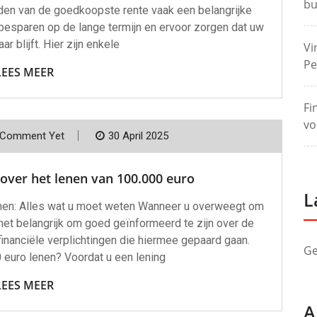
bu
inden van de goedkoopste rente vaak een belangrijke
 besparen op de lange termijn en ervoor zorgen dat uw
ar blijft. Hier zijn enkele
Vi
Pe
LEES MEER
Fi
vo
 Comment Yet
30 April 2025
over het lenen van 100.000 euro
L
lenen: Alles wat u moet weten Wanneer u overweegt om
het belangrijk om goed geïnformeerd te zijn over de
inanciële verplichtingen die hiermee gepaard gaan.
Ge
 euro lenen? Voordat u een lening
LEES MEER
A