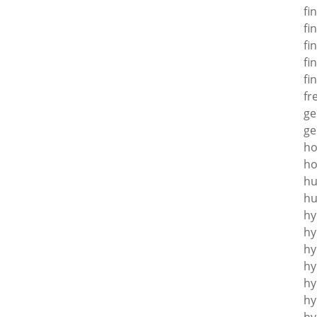
fi
fi
fi
fi
fi
fr
ge
ge
h
ho
hu
hu
hy
hy
hy
hy
hy
hy