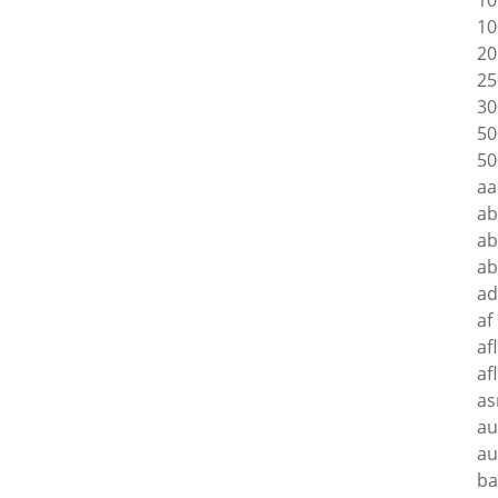
10
10
20
25
30
50
50
aa
a
ab
a
ad
af
af
af
as
au
au
ba