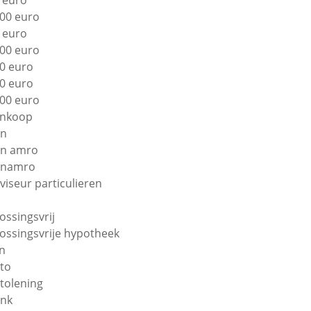
 euro
00 euro
 euro
00 euro
0 euro
0 euro
00 euro
nkoop
bn
n amro
bnamro
viseur particulieren
lossingsvrij
lossingsvrije hypotheek
n
to
tolening
nk