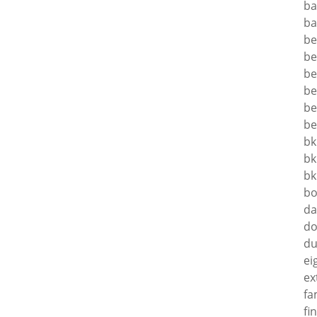
ba
ba
be
be
be
be
be
be
bk
bk
bk
bo
da
do
du
ei
ex
fa
fi