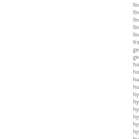
fi
fi
fi
fi
fi
fr
ge
ge
h
ho
hu
hu
hy
hy
hy
hy
hy
hy