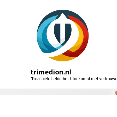
Naar
de
inhoud
gaan
trimedion.nl
"Financiële helderheid, toekomst met vertrouwe