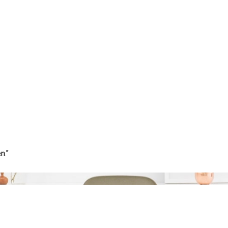
Tag:
verzekeringsmaatschappijen
n."