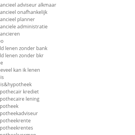
nancieel adviseur alkmaar
nancieel onafhankelijk
nancieel planner
nanciele administratie
nancieren
eo
ld lenen zonder bank
ld lenen zonder bkr
oe
eveel kan ik lenen
is
is&hypotheek
pothecair krediet
pothecaire lening
potheek
potheekadviseur
potheekrente
potheekrentes