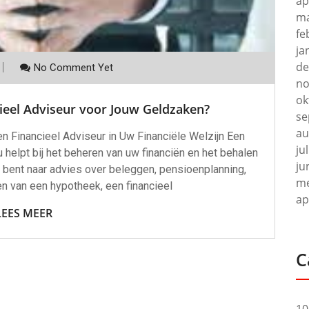
ap
ma
fe
ja
de
No Comment Yet
no
ok
cieel Adviseur voor Jouw Geldzaken?
se
au
en Financieel Adviseur in Uw Financiële Welzijn Een
ju
u helpt bij het beheren van uw financiën en het behalen
ju
k bent naar advies over beleggen, pensioenplanning,
me
en van een hypotheek, een financieel
ap
LEES MEER
C