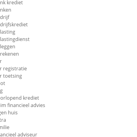
nk krediet
nken
drijf
drijfskrediet
lasting
lastingdienst
leggen
rekenen
r
r registratie
r toetsing
ot
g
orlopend krediet
im financieel advies
gen huis
tra
milie
nancieel adviseur