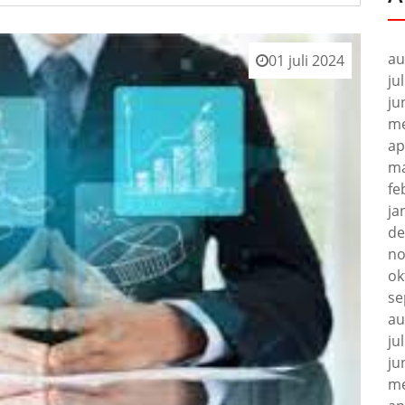
au
01 juli 2024
ju
ju
me
ap
ma
fe
ja
de
no
ok
se
au
ju
ju
me