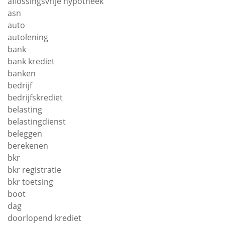
aflossingsvrije hypotheek
asn
auto
autolening
bank
bank krediet
banken
bedrijf
bedrijfskrediet
belasting
belastingdienst
beleggen
berekenen
bkr
bkr registratie
bkr toetsing
boot
dag
doorlopend krediet