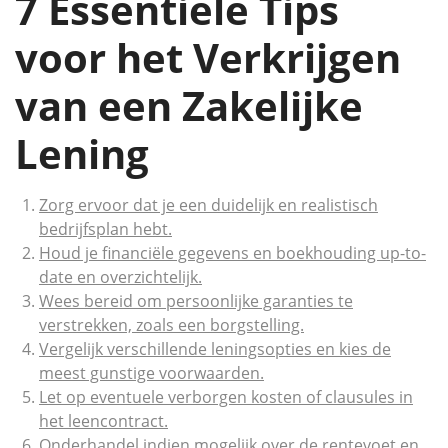
7 Essentiële Tips
voor het Verkrijgen
van een Zakelijke
Lening
Zorg ervoor dat je een duidelijk en realistisch
bedrijfsplan hebt.
Houd je financiële gegevens en boekhouding up-to-
date en overzichtelijk.
Wees bereid om persoonlijke garanties te
verstrekken, zoals een borgstelling.
Vergelijk verschillende leningsopties en kies de
meest gunstige voorwaarden.
Let op eventuele verborgen kosten of clausules in
het leencontract.
Onderhandel indien mogelijk over de rentevoet en