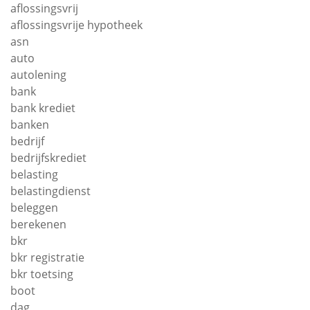
aflossingsvrij
aflossingsvrije hypotheek
asn
auto
autolening
bank
bank krediet
banken
bedrijf
bedrijfskrediet
belasting
belastingdienst
beleggen
berekenen
bkr
bkr registratie
bkr toetsing
boot
dag