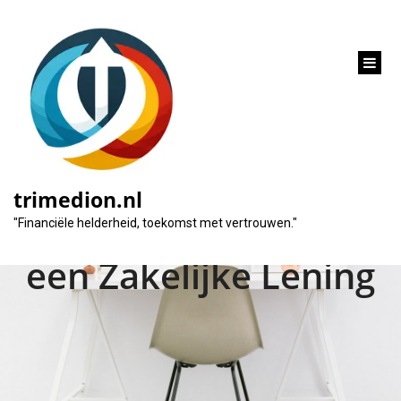
inhoud
gaan
Essentiële
Voorwaarden voor
trimedion.nl
het Aanvragen van
"Financiële helderheid, toekomst met vertrouwen."
een Zakelijke Lening