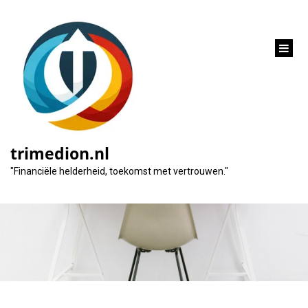
inhoud
gaan
Belangrijkheid van
Financieel Advies
trimedion.nl
voor Particulieren
"Financiële helderheid, toekomst met vertrouwen."