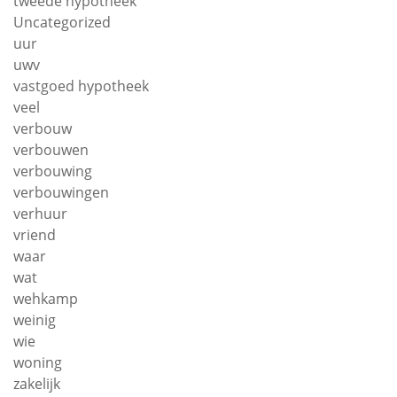
tweede hypotheek
Uncategorized
uur
uwv
vastgoed hypotheek
veel
verbouw
verbouwen
verbouwing
verbouwingen
verhuur
vriend
waar
wat
wehkamp
weinig
wie
woning
zakelijk