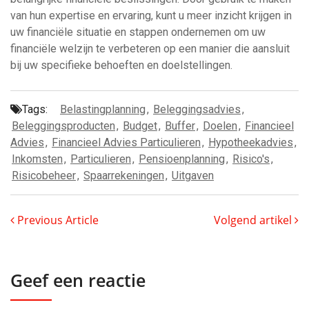
van hun expertise en ervaring, kunt u meer inzicht krijgen in
uw financiële situatie en stappen ondernemen om uw
financiële welzijn te verbeteren op een manier die aansluit
bij uw specifieke behoeften en doelstellingen.
Tags:
Belastingplanning
,
Beleggingsadvies
,
Beleggingsproducten
,
Budget
,
Buffer
,
Doelen
,
Financieel
Advies
,
Financieel Advies Particulieren
,
Hypotheekadvies
,
Inkomsten
,
Particulieren
,
Pensioenplanning
,
Risico's
,
Risicobeheer
,
Spaarrekeningen
,
Uitgaven
Previous Article
Volgend artikel
Geef een reactie