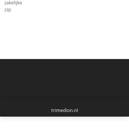
zakelijke
zzp
trimedion.nl