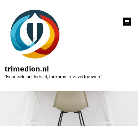
inhoud
gaan
Belastingdienst:
Fiscale Aspecten van
trimedion.nl
een Zakelijke Lening
"Financiële helderheid, toekomst met vertrouwen."