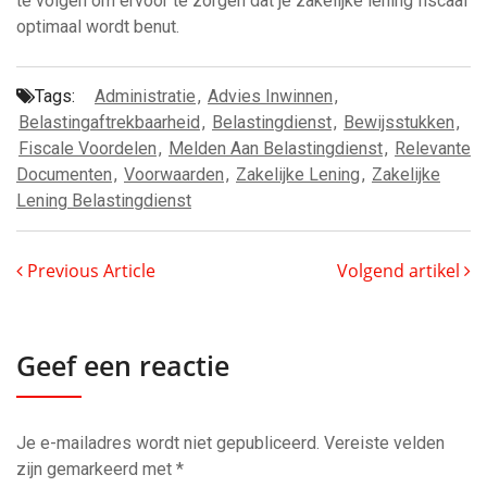
te volgen om ervoor te zorgen dat je zakelijke lening fiscaal
optimaal wordt benut.
Tags:
Administratie
,
Advies Inwinnen
,
Belastingaftrekbaarheid
,
Belastingdienst
,
Bewijsstukken
,
Fiscale Voordelen
,
Melden Aan Belastingdienst
,
Relevante
Documenten
,
Voorwaarden
,
Zakelijke Lening
,
Zakelijke
Lening Belastingdienst
Previous Article
Volgend artikel
Geef een reactie
Je e-mailadres wordt niet gepubliceerd.
Vereiste velden
zijn gemarkeerd met
*