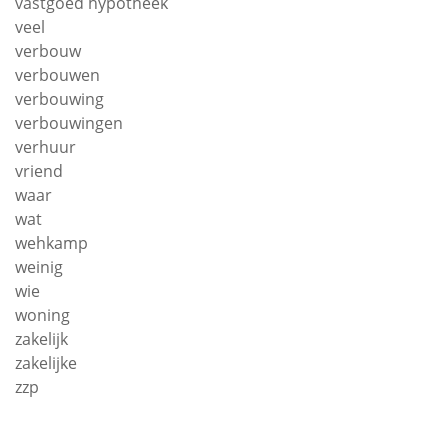
vastgoed hypotheek
veel
verbouw
verbouwen
verbouwing
verbouwingen
verhuur
vriend
waar
wat
wehkamp
weinig
wie
woning
zakelijk
zakelijke
zzp