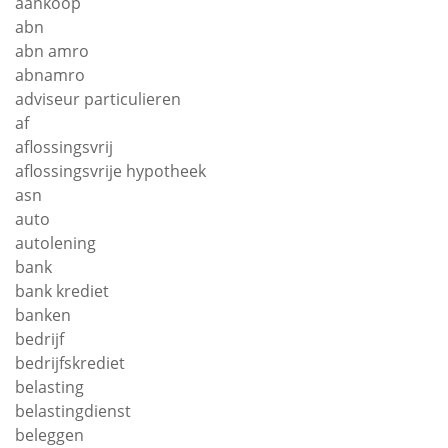
aankoop
abn
abn amro
abnamro
adviseur particulieren
af
aflossingsvrij
aflossingsvrije hypotheek
asn
auto
autolening
bank
bank krediet
banken
bedrijf
bedrijfskrediet
belasting
belastingdienst
beleggen