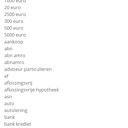
1000 euro
20 euro
2500 euro
300 euro
500 euro
5000 euro
aankoop
abn
abn amro
abnamro
adviseur particulieren
af
aflossingsvrij
aflossingsvrije hypotheek
asn
auto
autolening
bank
bank krediet