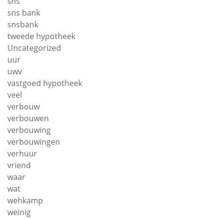
sns
sns bank
snsbank
tweede hypotheek
Uncategorized
uur
uwv
vastgoed hypotheek
veel
verbouw
verbouwen
verbouwing
verbouwingen
verhuur
vriend
waar
wat
wehkamp
weinig