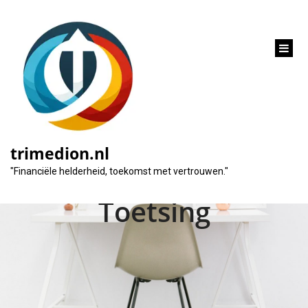
inhoud
gaan
Alles Wat Je Moet
Weten Over Een
trimedion.nl
Lening Zonder
"Financiële helderheid, toekomst met vertrouwen."
Toetsing