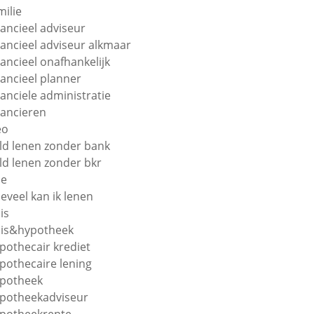
milie
nancieel adviseur
nancieel adviseur alkmaar
nancieel onafhankelijk
nancieel planner
nanciele administratie
nancieren
eo
ld lenen zonder bank
ld lenen zonder bkr
oe
eveel kan ik lenen
is
is&hypotheek
pothecair krediet
pothecaire lening
potheek
potheekadviseur