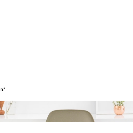
ypotheek voor een Verbo
Opties Verkennen
n."