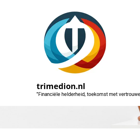
Naar
de
inhoud
gaan
Bijlenen op je H
trimedion.nl
"Financiële helderheid, toekomst met vertrouwe