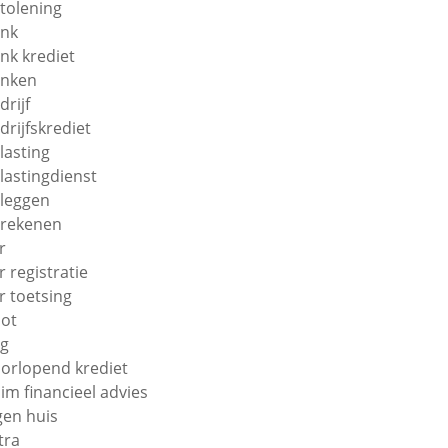
tolening
nk
nk krediet
nken
drijf
drijfskrediet
lasting
lastingdienst
leggen
rekenen
r
r registratie
r toetsing
ot
g
orlopend krediet
im financieel advies
gen huis
tra