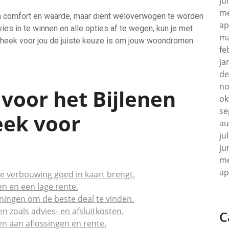
ju
me
 in comfort en waarde, maar dient weloverwogen te worden
ap
es in te winnen en alle opties af te wegen, kun je met
ma
otheek voor jou de juiste keuze is om jouw woondromen
fe
ja
de
no
 voor het Bijlenen
ok
se
eek voor
au
ju
ju
me
ap
de verbouwing goed in kaart brengt.
n en een lage rente.
eningen om de beste deal te vinden.
 zoals advies- en afsluitkosten.
C
en aan aflossingen en rente.