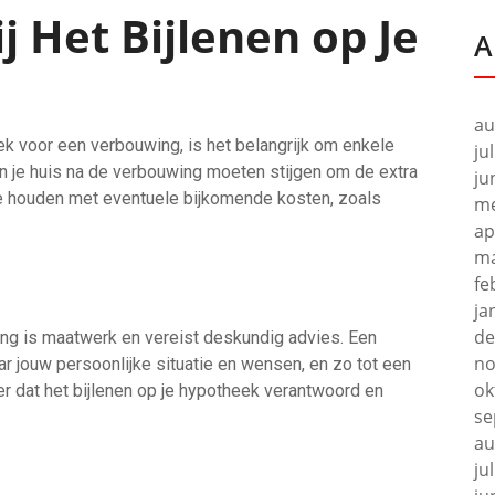
 Het Bijlenen op Je
A
au
eek voor een verbouwing, is het belangrijk om enkele
ju
 je huis na de verbouwing moeten stijgen om de extra
ju
 te houden met eventuele bijkomende kosten, zoals
me
ap
ma
fe
ja
de
ing is maatwerk en vereist deskundig advies. Een
no
ar jouw persoonlijke situatie en wensen, en zo tot een
ok
r dat het bijlenen op je hypotheek verantwoord en
se
au
ju