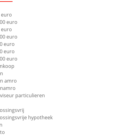
 euro
00 euro
 euro
00 euro
0 euro
0 euro
00 euro
nkoop
bn
n amro
bnamro
viseur particulieren
lossingsvrij
lossingsvrije hypotheek
n
to