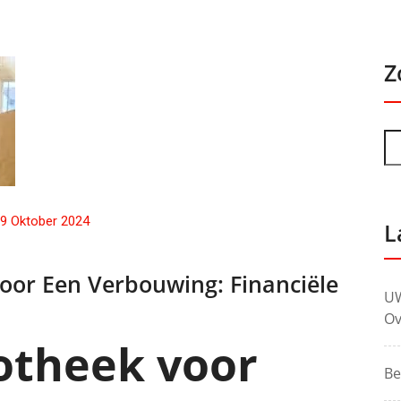
Z
9 Oktober 2024
L
oor Een Verbouwing: Financiële
UW
Ov
otheek voor
Be