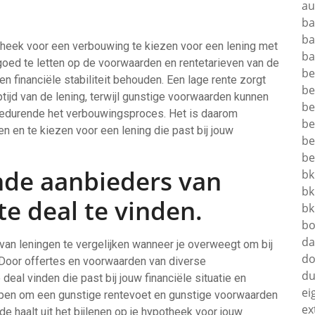
au
ba
ba
potheek voor een verbouwing te kiezen voor een lening met
ba
goed te letten op de voorwaarden en rentetarieven van de
be
en financiële stabiliteit behouden. Een lage rente zorgt
be
ptijd van de lening, terwijl gunstige voorwaarden kunnen
be
 gedurende het verbouwingsproces. Het is daarom
be
en en te kiezen voor een lening die past bij jouw
be
be
ende aanbieders van
bk
bk
e deal te vinden.
bk
bo
da
van leningen te vergelijken wanneer je overweegt om bij
do
 Door offertes en voorwaarden van diverse
du
deal vinden die past bij jouw financiële situatie en
ei
elpen om een gunstige rentevoet en gunstige voorwaarden
ex
rde haalt uit het bijlenen op je hypotheek voor jouw