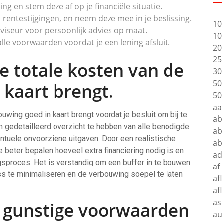
ng en stem deze af op je financiële situatie.
 rentestijgingen, en neem deze mee in je beslissing.
10
viseur voor persoonlijk advies op maat.
10
p alle voorwaarden voordat je een lening afsluit.
20
25
de totale kosten van de
30
50
 kaart brengt.
50
aa
uwing goed in kaart brengt voordat je besluit om bij te
a
n gedetailleerd overzicht te hebben van alle benodigde
ab
ntuele onvoorziene uitgaven. Door een realistische
a
e beter bepalen hoeveel extra financiering nodig is en
ad
gsproces. Het is verstandig om een buffer in te bouwen
af
ss te minimaliseren en de verbouwing soepel te laten
af
af
as
t gunstige voorwaarden
au