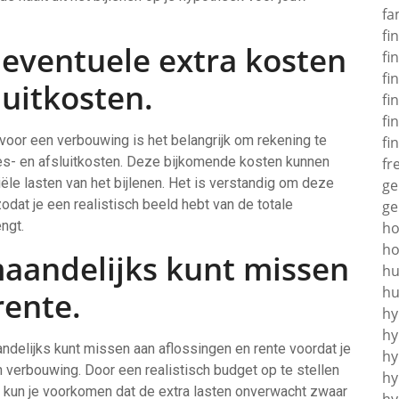
fa
fi
eventuele extra kosten
fi
fi
luitkosten.
fi
fi
 voor een verbouwing is het belangrijk om rekening te
fi
es- en afsluitkosten. Deze bijkomende kosten kunnen
fr
iële lasten van het bijlenen. Het is verstandig om deze
ge
odat je een realistisch beeld hebt van de totale
ge
ngt.
h
ho
maandelijks kunt missen
hu
hu
rente.
hy
hy
ndelijks kunt missen aan aflossingen en rente voordat je
hy
n verbouwing. Door een realistisch budget op te stellen
hy
e, kun je voorkomen dat de extra lasten onverwacht zwaar