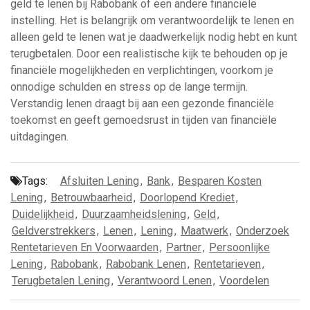
geld te lenen bij Rabobank of een andere financiële
instelling. Het is belangrijk om verantwoordelijk te lenen en
alleen geld te lenen wat je daadwerkelijk nodig hebt en kunt
terugbetalen. Door een realistische kijk te behouden op je
financiële mogelijkheden en verplichtingen, voorkom je
onnodige schulden en stress op de lange termijn.
Verstandig lenen draagt bij aan een gezonde financiële
toekomst en geeft gemoedsrust in tijden van financiële
uitdagingen.
Tags:
Afsluiten Lening
,
Bank
,
Besparen Kosten
Lening
,
Betrouwbaarheid
,
Doorlopend Krediet
,
Duidelijkheid
,
Duurzaamheidslening
,
Geld
,
Geldverstrekkers
,
Lenen
,
Lening
,
Maatwerk
,
Onderzoek
Rentetarieven En Voorwaarden
,
Partner
,
Persoonlijke
Lening
,
Rabobank
,
Rabobank Lenen
,
Rentetarieven
,
Terugbetalen Lening
,
Verantwoord Lenen
,
Voordelen