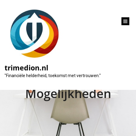
inhoud
gaan
Geld Lenen bij
Rabobank: Ontdek de
trimedion.nl
Financiële
"Financiële helderheid, toekomst met vertrouwen."
Mogelijkheden