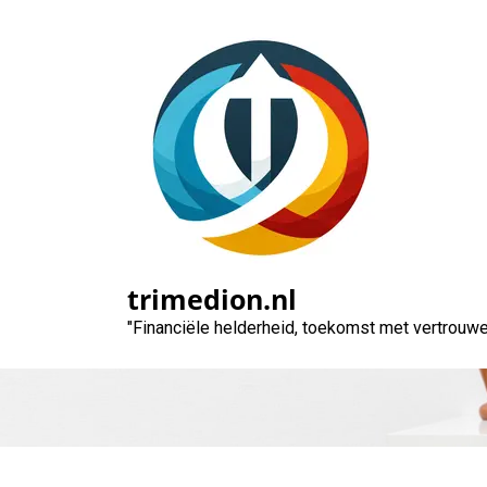
Naar
de
inhoud
gaan
Tips voor het Fi
trimedion.nl
"Financiële helderheid, toekomst met vertrouwe