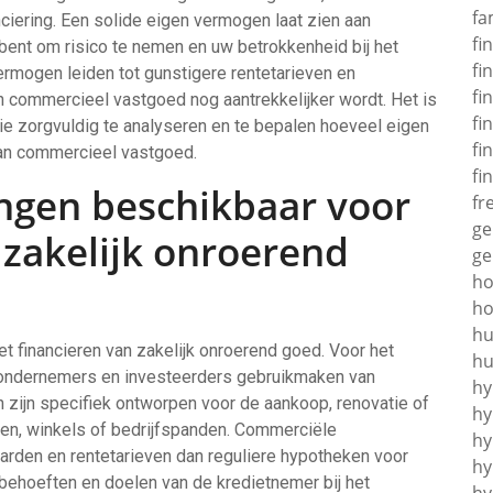
fa
ciering. Een solide eigen vermogen laat zien aan
fi
 bent om risico te nemen en uw betrokkenheid bij het
fi
ermogen leiden tot gunstigere rentetarieven en
fi
n commercieel vastgoed nog aantrekkelijker wordt. Het is
fi
tie zorgvuldig te analyseren en te bepalen hoeveel eigen
fi
van commercieel vastgoed.
fi
ningen beschikbaar voor
fr
ge
 zakelijk onroerend
ge
h
ho
hu
et financieren van zakelijk onroerend goed. Voor het
hu
 ondernemers en investeerders gebruikmaken van
hy
zijn specifiek ontworpen voor de aankoop, renovatie of
hy
ren, winkels of bedrijfspanden. Commerciële
hy
rden en rentetarieven dan reguliere hypotheken voor
hy
ehoeften en doelen van de kredietnemer bij het