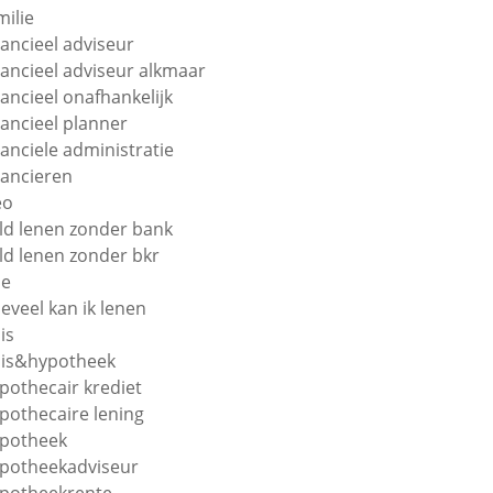
milie
nancieel adviseur
nancieel adviseur alkmaar
nancieel onafhankelijk
nancieel planner
nanciele administratie
nancieren
eo
ld lenen zonder bank
ld lenen zonder bkr
oe
eveel kan ik lenen
is
is&hypotheek
pothecair krediet
pothecaire lening
potheek
potheekadviseur