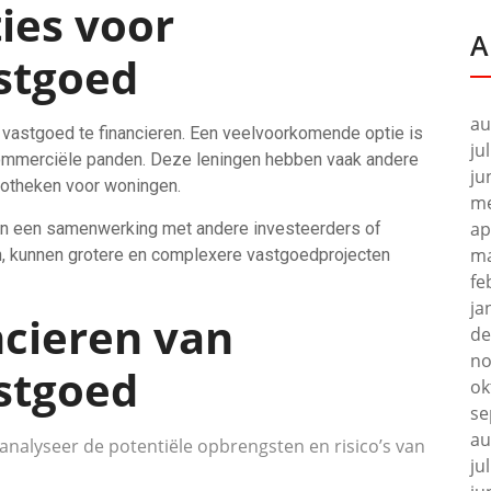
ies voor
A
stgoed
au
 vastgoed te financieren. Een veelvoorkomende optie is
ju
ommerciële panden. Deze leningen hebben vaak andere
ju
potheken voor woningen.
me
ap
van een samenwerking met andere investeerders of
ma
gen, kunnen grotere en complexere vastgoedprojecten
fe
ja
ncieren van
de
no
stgoed
ok
se
au
nalyseer de potentiële opbrengsten en risico’s van
ju