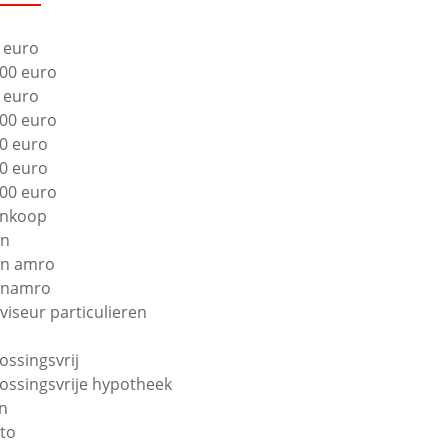
 euro
00 euro
 euro
00 euro
0 euro
0 euro
00 euro
nkoop
bn
n amro
bnamro
viseur particulieren
lossingsvrij
lossingsvrije hypotheek
n
to