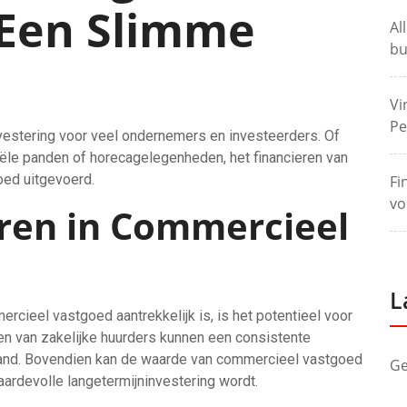
 Een Slimme
Al
bu
Vi
Pe
vestering voor veel ondernemers en investeerders. Of
riële panden of horecagelegenheden, het financieren van
oed uitgevoerd.
Fi
vo
ren in Commercieel
L
cieel vastgoed aantrekkelijk is, is het potentieel voor
en van zakelijke huurders kunnen een consistente
pand. Bovendien kan de waarde van commercieel vastgoed
Ge
waardevolle langetermijninvestering wordt.