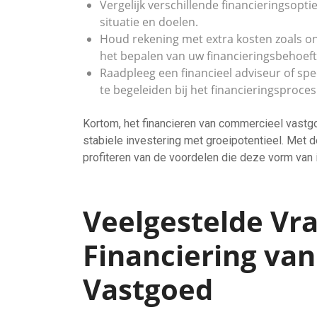
Vergelijk verschillende financieringsopti
situatie en doelen.
Houd rekening met extra kosten zoals o
het bepalen van uw financieringsbehoeft
Raadpleeg een financieel adviseur of sp
te begeleiden bij het financieringsproces
Kortom, het financieren van commercieel vastg
stabiele investering met groeipotentieel. Met d
profiteren van de voordelen die deze vorm van
Veelgestelde Vr
Financiering va
Vastgoed