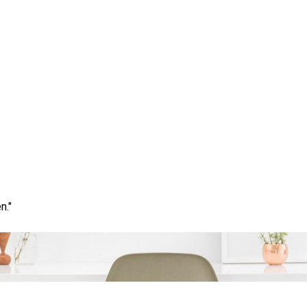
nancieren van Commerci
Slimme Investering
n."