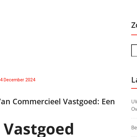
Z
L
4 December 2024
 Van Commercieel Vastgoed: Een
UW
Ov
 Vastgoed
Be