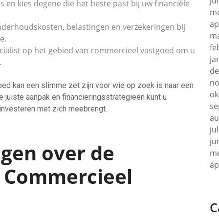
ju
es en kies degene die het beste past bij uw financiële
me
ap
nderhoudskosten, belastingen en verzekeringen bij
ma
e.
fe
ecialist op het gebied van commercieel vastgoed om u
ja
.
de
no
oed kan een slimme zet zijn voor wie op zoek is naar een
ok
e juiste aanpak en financieringsstrategieën kunt u
se
 investeren met zich meebrengt.
au
ju
ju
agen over de
me
ap
n Commercieel
C