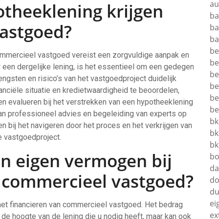
au
otheeklening krijgen
ba
astgoed?
ba
ba
be
ommercieel vastgoed vereist een zorgvuldige aanpak en
be
 een dergelijke lening, is het essentieel om een gedegen
be
ngsten en risico’s van het vastgoedproject duidelijk
be
nanciële situatie en kredietwaardigheid te beoordelen,
be
n evalueren bij het verstrekken van een hypotheeklening
be
n professioneel advies en begeleiding van experts op
bk
n bij het navigeren door het proces en het verkrijgen van
bk
 vastgoedproject.
bk
jn eigen vermogen bij
bo
da
n commercieel vastgoed?
do
du
ei
 het financieren van commercieel vastgoed. Het bedrag
ex
n de hoogte van de lening die u nodig heeft, maar kan ook