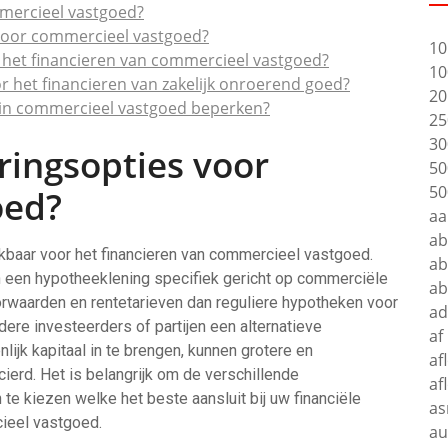
mmercieel vastgoed?
 voor commercieel vastgoed?
10
j het financieren van commercieel vastgoed?
10
or het financieren van zakelijk onroerend goed?
20
en in commercieel vastgoed beperken?
25
30
eringsopties voor
50
50
oed?
aa
a
ikbaar voor het financieren van commercieel vastgoed.
ab
n een hypotheeklening specifiek gericht op commerciële
a
rwaarden en rentetarieven dan reguliere hypotheken voor
ad
re investeerders of partijen een alternatieve
af
ijk kapitaal in te brengen, kunnen grotere en
af
erd. Het is belangrijk om de verschillende
af
te kiezen welke het beste aansluit bij uw financiële
as
cieel vastgoed.
au