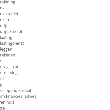
tolening
nk
nk krediet
nken
drijf
drijfskrediet
lasting
lastingdienst
leggen
rekenen
r
r registratie
r toetsing
ot
g
orlopend krediet
im financieel advies
gen huis
tra