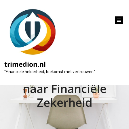
inhoud
gaan
Professionele
Financieel Adviseur in
trimedion.nl
Amsterdam: Uw Weg
"Financiële helderheid, toekomst met vertrouwen."
naar Financiële
Zekerheid