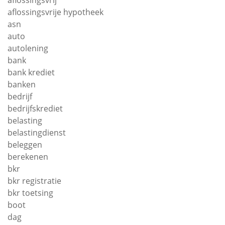
aflossingsvrij
aflossingsvrije hypotheek
asn
auto
autolening
bank
bank krediet
banken
bedrijf
bedrijfskrediet
belasting
belastingdienst
beleggen
berekenen
bkr
bkr registratie
bkr toetsing
boot
dag