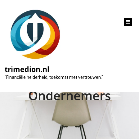
inhoud
gaan
Financiële Groei:
Zakelijk Krediet als
trimedion.nl
Steunpilaar voor
"Financiële helderheid, toekomst met vertrouwen."
Ondernemers