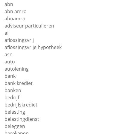
abn
abn amro
abnamro
adviseur particulieren
af
aflossingsvrij
aflossingsvrije hypotheek
asn
auto
autolening
bank
bank krediet
banken
bedrijf
bedrijfskrediet
belasting
belastingdienst
beleggen
berekenen