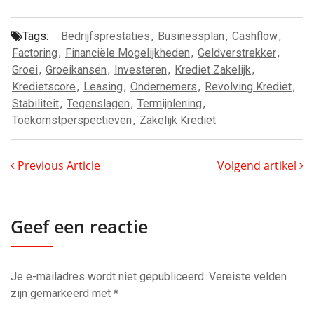
Tags:
Bedrijfsprestaties
,
Businessplan
,
Cashflow
,
Factoring
,
Financiële Mogelijkheden
,
Geldverstrekker
,
Groei
,
Groeikansen
,
Investeren
,
Krediet Zakelijk
,
Kredietscore
,
Leasing
,
Ondernemers
,
Revolving Krediet
,
Stabiliteit
,
Tegenslagen
,
Termijnlening
,
Toekomstperspectieven
,
Zakelijk Krediet
Previous Article
Volgend artikel
Geef een reactie
Je e-mailadres wordt niet gepubliceerd.
Vereiste velden
zijn gemarkeerd met
*