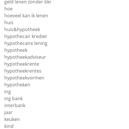
geld lenen zonder bkr
hoe
hoeveel kan ik lenen
huis
huis&hypotheek
hypothecair krediet
hypothecaire lening
hypotheek
hypotheekadviseur
hypotheekrente
hypotheekrentes
hypotheekvormen
hypotheken
ing
ing bank
interbank
jaar
keuken
kind