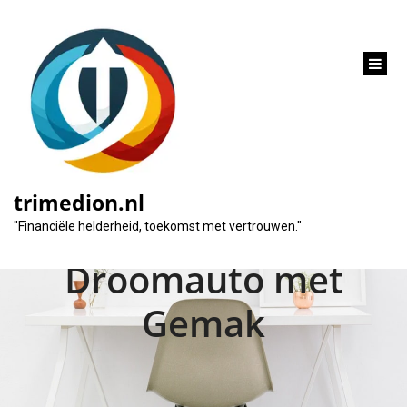
inhoud
gaan
Geld Lenen voor een
Auto bij ING:
trimedion.nl
Financier uw
"Financiële helderheid, toekomst met vertrouwen."
Droomauto met
Gemak