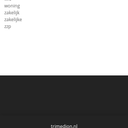
woning
zakelijk
zakelijke
zzp
trimedion.nl